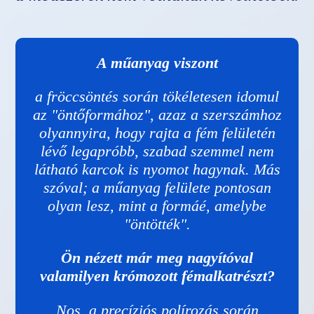
A műanyag viszont
a fröccsöntés során tökéletesen idomul
az "öntőformához", azaz a szerszámhoz
olyannyira, hogy rajta a fém felületén
lévő legapróbb, szabad szemmel nem
látható karcok is nyomot hagynak. Más
szóval; a műanyag felülete pontosan
olyan lesz, mint a formáé, amelybe
"öntötték".
Ön nézett már meg nagyítóval
valamilyen krómozott fémalkatrészt?
Nos, a precíziós polírozás során