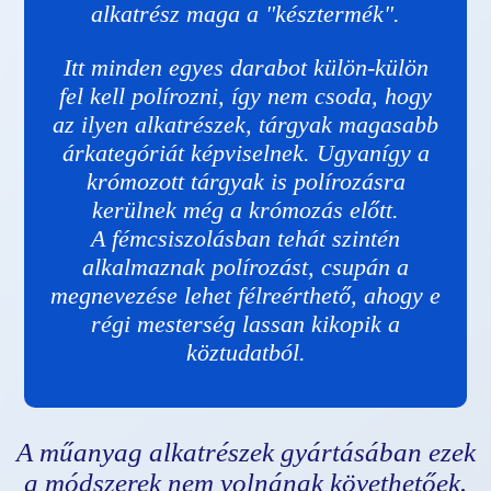
alkatrész maga a "késztermék".
Itt minden egyes darabot külön-külön
fel kell polírozni, így nem csoda, hogy
az ilyen alkatrészek, tárgyak magasabb
árkategóriát képviselnek. Ugyanígy a
krómozott tárgyak is polírozásra
kerülnek még a krómozás előtt.
A fémcsiszolásban tehát szintén
alkalmaznak polírozást, csupán a
megnevezése lehet félreérthető, ahogy e
régi mesterség lassan kikopik a
köztudatból.
A műanyag alkatrészek gyártásában ezek
a módszerek nem volnának követhetőek.