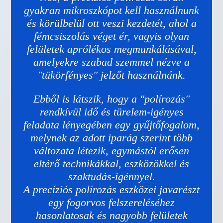
gyakran mikroszkópot kell használnunk
és körülbelül ott veszi kezdetét, ahol a
fémcsiszolás véget ér, vagyis olyan
felületek aprólékos megmunkálásával,
amelyekre szabad szemmel nézve a
"tükörfényes" jelzőt használnánk.
Ebből is látszik, hogy a "polírozás"
rendkívül idő és türelem-igényes
feladata lényegében egy gyűjtőfogalom,
melynek az adott iparág szerint több
változata létezik, egymástól erősen
eltérő technikákkal, eszközökkel és
szaktudás-igénnyel.
A precíziós polírozás eszközei javarészt
egy fogorvos felszereléséhez
hasonlatosak és nagyobb felületek