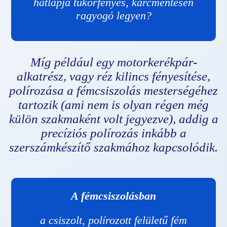
hátlapja tükörfényes, karcmentesen
ragyogó legyen?
Míg például egy motorkerékpár-
alkatrész, vagy réz kilincs fényesítése,
polírozása a fémcsiszolás mesterségéhez
tartozik (ami nem is olyan régen még
külön szakmaként volt jegyezve), addig a
precíziós polírozás inkább a
szerszámkészítő szakmához kapcsolódik.
A fémcsiszolásban
a csiszolt, polírozott felületű fém