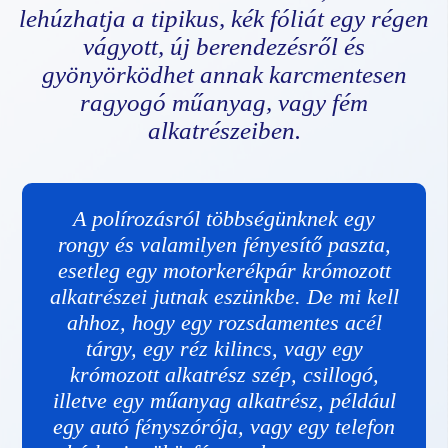
lehúzhatja a tipikus, kék fóliát egy régen
vágyott, új berendezésről és
gyönyörködhet annak karcmentesen
ragyogó műanyag, vagy fém
alkatrészeiben.
A polírozásról többségünknek egy
rongy és valamilyen fényesítő paszta,
esetleg egy motorkerékpár krómozott
alkatrészei jutnak eszünkbe. De mi kell
ahhoz, hogy egy rozsdamentes acél
tárgy, egy réz kilincs, vagy egy
krómozott alkatrész szép, csillogó,
illetve egy műanyag alkatrész, például
egy autó fényszórója, vagy egy telefon