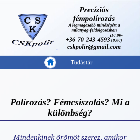
Precíziós
fémpolírozás
A legmagasabb minőségért a
műanyag-feldolgozásban
(10:00-
+36-70-243-4593
18:00)
cskpolir@gmail.com
Tudástár
Polírozás? Fémcsiszolás? Mi a
különbség?
Mindenkinek örömöt szerez, amikor